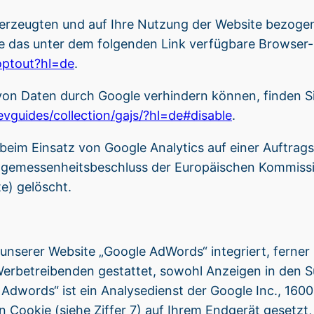
 erzeugten und auf Ihre Nutzung der Website bezoge
ie das unter dem folgenden Link verfügbare Browser-
optout?hl=de
.
n von Daten durch Google verhindern können, finden 
evguides/collection/gajs/?hl=de#disable
.
eim Einsatz von Google Analytics auf einer Auftrag
ngemessenheitsbeschluss der Europäischen Kommission
e) gelöscht.
nserer Website „Google AdWords“ integriert, ferner
s Werbetreibenden gestattet, sowohl Anzeigen in de
Adwords“ ist ein Analysedienst der Google Inc., 16
Cookie (siehe Ziffer 7) auf Ihrem Endgerät gesetzt,